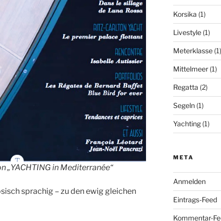
Korsika
(1)
Livestyle
(1)
Meterklasse
(1
Mittelmeer
(1)
Regatta
(2)
Segeln
(1)
Yachting
(1)
META
von „YACHTING in Mediterranée“
Anmelden
ösisch sprachig – zu den ewig gleichen
Eintrags-Feed
Kommentar-Fe