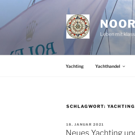
Zum
Inhalt
springen
NOOR
Leben mit klas
Yachting
Yachthandel
SCHLAGWORT:
YACHTIN
VERÖFFENTLICHT
18. JANUAR 2021
AM
Neues Yachting und