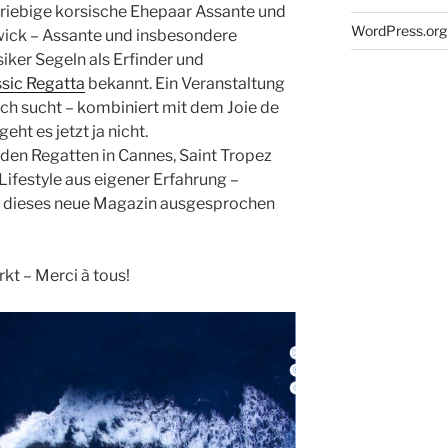
iebige korsische Ehepaar Assante und
WordPress.org
wick – Assante und insbesondere
iker Segeln als Erfinder und
ssic Regatta
bekannt. Ein Veranstaltung
leich sucht – kombiniert mit dem Joie de
ht es jetzt ja nicht.
den Regatten in Cannes, Saint Tropez
Lifestyle aus eigener Erfahrung –
ass dieses neue Magazin ausgesprochen
kt – Merci à tous!