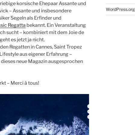
iebige korsische Ehepaar Assante und
WordPress.org
wick – Assante und insbesondere
iker Segeln als Erfinder und
ssic Regatta
bekannt. Ein Veranstaltung
leich sucht – kombiniert mit dem Joie de
ht es jetzt ja nicht.
den Regatten in Cannes, Saint Tropez
Lifestyle aus eigener Erfahrung –
ass dieses neue Magazin ausgesprochen
kt – Merci à tous!