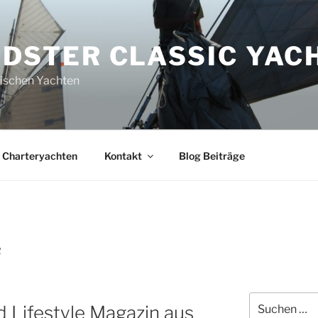
DSTER CLASSIC YAC
sischen Yachten
Charteryachten
Kontakt
Blog Beiträge
R
Suchen
 Lifestyle Magazin aus
nach: