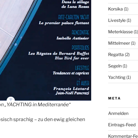
Korsika
(1)
Livestyle
(1)
Meterklasse
(1
Mittelmeer
(1)
Regatta
(2)
Segeln
(1)
Yachting
(1)
META
von „YACHTING in Mediterranée“
Anmelden
ösisch sprachig – zu den ewig gleichen
Eintrags-Feed
Kommentar-Fe