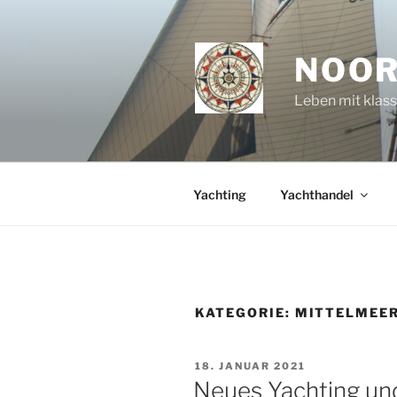
Zum
Inhalt
springen
NOOR
Leben mit klas
Yachting
Yachthandel
KATEGORIE:
MITTELMEE
VERÖFFENTLICHT
18. JANUAR 2021
AM
Neues Yachting und